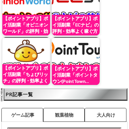
【ポイントアプリ】ポ
【ポイントアプリ】ポ
イ活副業「オピニオン
イ活副業「ECナビ」の
ワールド」の評判・効
評判・効率よく稼ぐ方
率よ…
法…
【ポイントアプリ】ポ
【ポイントアプリ】ポ
イ活副業「ちょびリッ
イ活副業「ポイントタ
チ」の評判・効率よく
ウン(PointTown…
稼ぐ…
PR記事一覧
ゲーム記事
観葉植物
大人向け