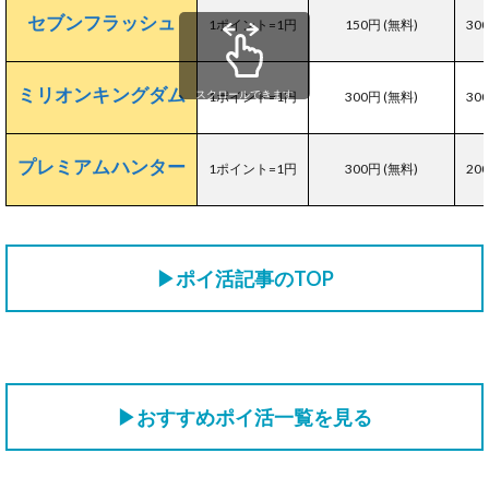
セブンフラッシュ
1ポイント=1円
150円 (無料)
30
ミリオンキングダム
スクロールできます
1ポイント=1円
300円 (無料)
30
プレミアムハンター
1ポイント=1円
300円 (無料)
20
▶ポイ活記事のTOP
▶おすすめポイ活一覧を見る