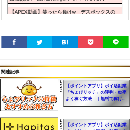
【APEX動画】笑ったら負けw デスボックスの
珍事件が発生ｗｗｗｗｗ【エーペックスレジェン
ズ攻略】
保護中: 限定【ApexLegends】エイムアシスト自
動チートツールのやり方(裏技導入方法)｜PS4・
PS5・Steam(PC版)・Switch対応【エーペックス
レジェンズ攻略】
【APEX動画】最強チートを使わせるチートがヤ
関連記事
バいと話題にｗｗｗ【まとめ速報攻略】
【ポイントアプリ】ポイ活副業
【ApexLegends】エイムアシスト自動チートツ
「ちょびリッチ」の評判・効率
ールのやり方(裏技導入方法)｜PS4・PS5・
よく稼ぐ方法｜｜無料で稼げる
Steam(PC版)・Switch対応【エーペックスレジェ
おすすめサイト・収入を増やす
ンズ攻略】
やり方と選び方
【APEX】日本人がやめた理由ｗｗ【まとめ速報
攻略】
【ポイントアプリ】ポイ活副業