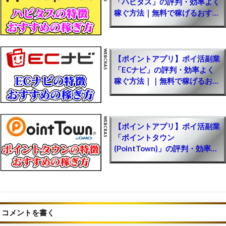
「ハピタス」の評判・効率よく
【NIKKE(メガニケ)】ジュエルを無料でチート級
稼ぐ方法｜無料で稼げるおすす
に集める最強裏技方法｜簡単に無課金で廃課金レ
めサイト・収入を増やすやり方
ベル！お得にお金を入手するやり方【勝利の女神
と選び方
NIKKE攻略】
【ポイ活】無料ゲームで稼げるポイントアプリ一
【ポイントアプリ】ポイ活副業
覧(副業収益公開)｜ソシャゲで効率的に稼ぐ簡単
「ECナビ」の評判・効率よく
稼ぐ方法｜｜無料で稼げるおす
なやり方【初心者でも簡単に儲けるPRサイト】
すめサイト・収入を増やすやり
方と選び方
【新規ゲーム】人気のおすすめソシャゲ一覧｜リ
リースしたての面白いゲームまとめ【PR】
【ポイントアプリ】ポイ活副業
「ポイントタウン
【モンハンNow】ジェムを無料でチート級に集め
(PointTown)」の評判・効率よ
る最強裏技方法｜簡単に無課金で廃課金レベル！
く稼ぐ方法｜｜無料で稼げるお
お得にお金を入手するやり方【モンスターハンタ
すすめサイト・収入を増やすや
ーナウ攻略】
り方と選び方
【モンハン最新情報】2025年に新作「モンハン
ワイルズ」が発売！2024年夏に続報
コメントを書く
【バイオレクイエム】グレース女子高生の見た目