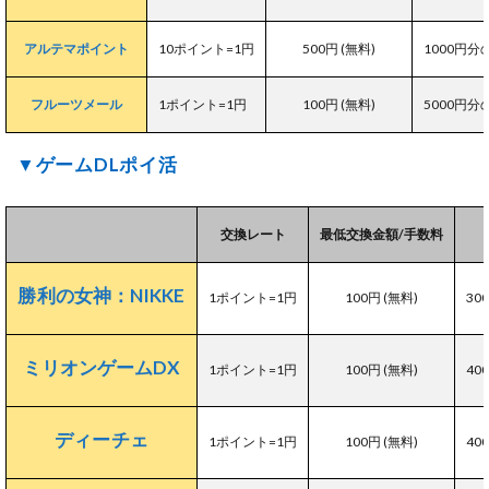
アルテマポイント
10ポイント=1円
500円 (無料)
1000円
フルーツメール
1ポイント=1円
100円 (無料)
5000円
▼ゲームDLポイ活
交換レート
最低交換金額/手数料
勝利の女神：NIKKE
1ポイント=1円
100円 (無料)
30
ミリオンゲームDX
1ポイント=1円
100円 (無料)
40
ディーチェ
1ポイント=1円
100円 (無料)
40