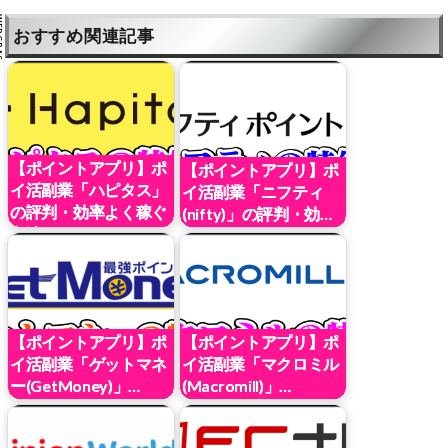
おすすめ関連記事
【ポイントアプリ】ポ
【ポイントアプリ】ポ
イ活副業「ハピタス」
イ活副業「ニフティ
の評判・効率よく稼ぐ
(nifty)」の評判・効…
方法…
【ポイントアプリ】ポ
【ポイントアプリ】ポ
イ活副業「ゲットマネ
イ活副業「マクロミル
ー(GetMoney)」…
(Macromill)」…