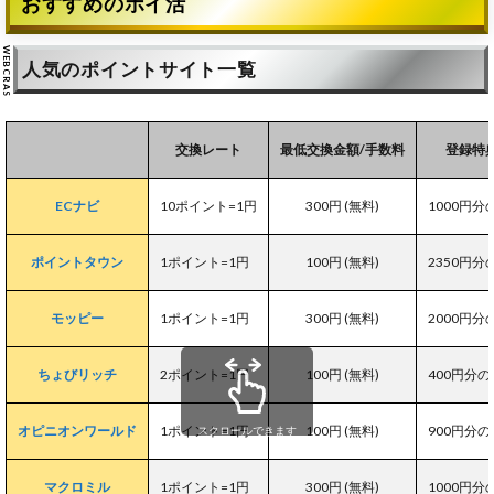
おすすめのポイ活
人気のポイントサイト一覧
交換レート
最低交換金額/手数料
登録特典
ECナビ
10ポイント=1円
300円 (無料)
1000円
ポイントタウン
1ポイント=1円
100円 (無料)
2350円
モッピー
1ポイント=1円
300円 (無料)
2000円
ちょびリッチ
2ポイント=1円
100円 (無料)
400円分
オピニオンワールド
1ポイント=1円
100円 (無料)
900円分
スクロールできます
マクロミル
1ポイント=1円
300円 (無料)
1000円