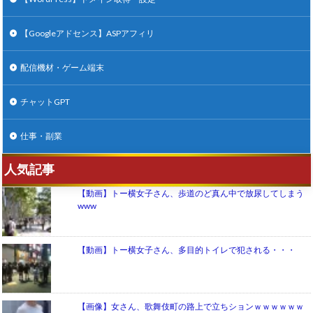
【Googleアドセンス】ASPアフィリ
配信機材・ゲーム端末
チャットGPT
仕事・副業
人気記事
【動画】トー横女子さん、歩道のど真ん中で放尿してしまう
www
【動画】トー横女子さん、多目的トイレで犯される・・・
【画像】女さん、歌舞伎町の路上で立ちションｗｗｗｗｗｗ