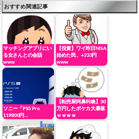
おすすめ関連記事
マッチングアプリにい
【投資】ワイ昨日NISA
る女さんとの会話
始めた民、+233円
www
www
【転売厨阿鼻叫喚】30
ソニー「PS5 Pro
万円したポケカ大暴落
119800円…
ｗｗｗｗ