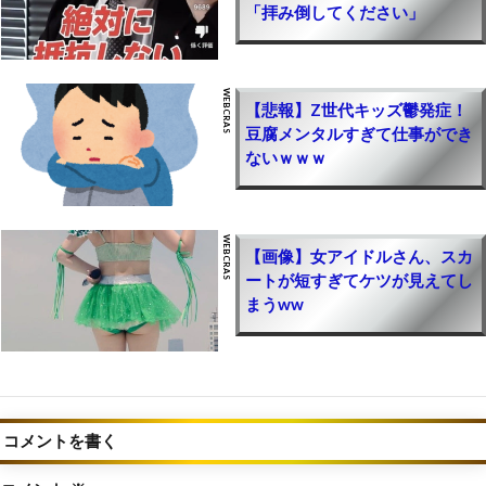
【NIKKE(メガニケ)】ジュエルを無料でチート級
「拝み倒してください」
に集める最強裏技方法｜簡単に無課金で廃課金レ
ベル！お得にお金を入手するやり方【勝利の女神
NIKKE攻略】
【ポイ活】無料ゲームで稼げるポイントアプリ一
【悲報】Z世代キッズ鬱発症！
覧(副業収益公開)｜ソシャゲで効率的に稼ぐ簡単
豆腐メンタルすぎて仕事ができ
ないｗｗｗ
なやり方【初心者でも簡単に儲けるPRサイト】
【新規ゲーム】人気のおすすめソシャゲ一覧｜リ
リースしたての面白いゲームまとめ【PR】
【画像】女アイドルさん、スカ
ートが短すぎてケツが見えてし
【モンハンNow】ジェムを無料でチート級に集め
まうww
る最強裏技方法｜簡単に無課金で廃課金レベル！
お得にお金を入手するやり方【モンスターハンタ
ーナウ攻略】
【モンハン最新情報】2025年に新作「モンハン
ワイルズ」が発売！2024年夏に続報
コメントを書く
【バイオレクイエム】グレース女子高生の見た目