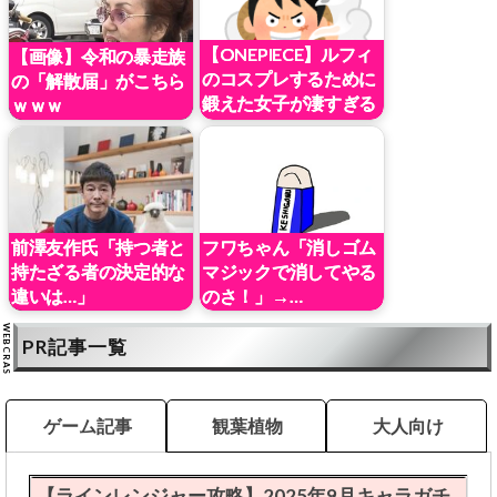
【ONEPIECE】ルフィ
【画像】令和の暴走族
のコスプレするために
の「解散届」がこちら
鍛えた女子が凄すぎる
ｗｗｗ
ｗｗｗｗｗｗ
前澤友作氏「持つ者と
フワちゃん「消しゴム
持たざる者の決定的な
マジックで消してやる
違いは…」
のさ！」→…
PR記事一覧
ゲーム記事
観葉植物
大人向け
【ラインレンジャー攻略】2025年9月キャラガチ