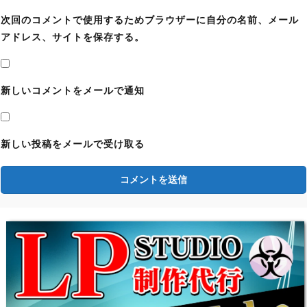
方法と使い方｜ゾンビの走る・歩くスピードを遅
次回のコメントで使用するためブラウザーに自分の名前、メール
くする【バイオハザード9チート改造】
アドレス、サイトを保存する。
【バイオレクイエム】CPポイント無限化MODの
導入方法と使い方【バイオハザード9チート改
造】
新しいコメントをメールで通知
【バイオレクイエム】アイテム無限化MODの導
入方法と使い方【バイオハザード9チート改造】
新しい投稿をメールで受け取る
【バイオレクイエム】おすすめの見た目変更エロ
MOD｜衣装を変えるツール導入方法と使い方
【バイオハザード9チート改造】
【バイオレクイエム】おすすめの見た目服装変更
MOD｜衣装を変えるツール導入方法と使い方
【バイオハザード9チート改造】
【バイオレクイエム】弾丸(弾薬)無限化・リロー