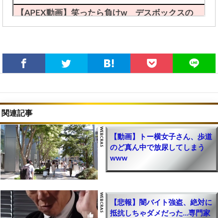
【APEX動画】笑ったら負けw デスボックスの
珍事件が発生ｗｗｗｗｗ【エーペックスレジェン
ズ攻略】
保護中: 限定【ApexLegends】エイムアシスト自
動チートツールのやり方(裏技導入方法)｜PS4・
PS5・Steam(PC版)・Switch対応【エーペックス
レジェンズ攻略】
【APEX動画】最強チートを使わせるチートがヤ
関連記事
バいと話題にｗｗｗ【まとめ速報攻略】
【動画】トー横女子さん、歩道
【ApexLegends】エイムアシスト自動チートツ
のど真ん中で放尿してしまう
ールのやり方(裏技導入方法)｜PS4・PS5・
www
Steam(PC版)・Switch対応【エーペックスレジェ
ンズ攻略】
【APEX】日本人がやめた理由ｗｗ【まとめ速報
攻略】
【悲報】闇バイト強盗、絶対に
抵抗しちゃダメだった…専門家