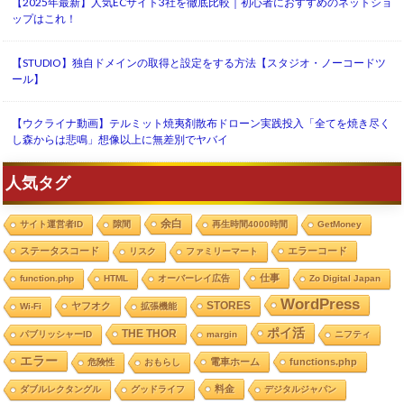
【2025年最新】人気ECサイト3社を徹底比較｜初心者におすすめのネットショ
ップはこれ！
【STUDIO】独自ドメインの取得と設定をする方法【スタジオ・ノーコードツ
ール】
【ウクライナ動画】テルミット焼夷剤散布ドローン実践投入「全てを焼き尽く
し森からは悲鳴」想像以上に無差別でヤバイ
人気タグ
余白
サイト運営者ID
隙間
再生時間4000時間
GetMoney
ステータスコード
エラーコード
リスク
ファミリーマート
仕事
function.php
HTML
オーバーレイ広告
Zo Digital Japan
WordPress
STORES
ヤフオク
Wi-Fi
拡張機能
ポイ活
THE THOR
パブリッシャーID
margin
ニフティ
エラー
電車ホーム
functions.php
危険性
おもらし
料金
ダブルレクタングル
グッドライフ
デジタルジャパン