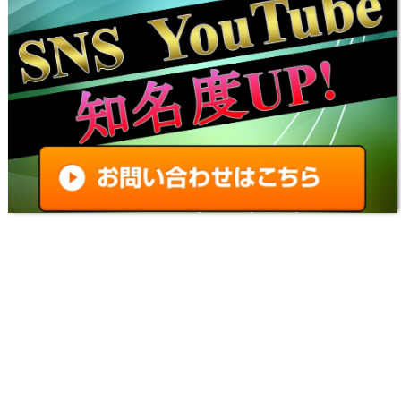
ド不要MODの導入方法と使い方【バイオハザー
ド9チート改造】
【バイオレクイエムMOD】おすすめの最強武
器・便利アイテム一覧｜改造ツール導入方法と使
い方【バイオRE4チート】
【バイオレクイエムMOD】REFramework(リフ
レームワーク)の使い方とダウンロード｜アプデ
後の起動とツール導入方法・入れ方【バイオハザ
ード9チート改造】
【バイオレクイエムMOD】REFramework(リフ
レームワーク)の使い方とダウンロード｜アプデ
後の起動とツール導入方法・入れ方【バイオハザ
ード9チート改造】
【バイオレクイエム】MOD管理ツール「Fluffy
Manager」の導入方法と使い方｜アプデ後に落ち
るエラー時・稼働しない時の対策対処【バイオハ
ザード9チート改造】