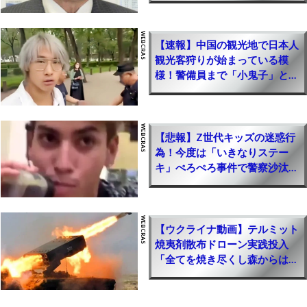
ンズ攻略】
【APEX】日本人がやめた理由ｗｗ【まとめ速報
攻略】
【速報】中国の観光地で日本人
観光客狩りが始まっている模
【NIKKE(メガニケ)】ジュエルを無料でチート級
様！警備員まで「小鬼子」と加
に集める最強裏技方法｜簡単に無課金で廃課金レ
勢する異常事態・・・
ベル！お得にお金を入手するやり方【勝利の女神
NIKKE攻略】
【ポイ活】無料ゲームで稼げるポイントアプリ一
【悲報】Z世代キッズの迷惑行
覧(副業収益公開)｜ソシャゲで効率的に稼ぐ簡単
為！今度は「いきなりステー
キ」ぺろぺろ事件で警察沙汰に
なやり方【初心者でも簡単に儲けるPRサイト】
なるｗｗｗ
【新規ゲーム】人気のおすすめソシャゲ一覧｜リ
リースしたての面白いゲームまとめ【PR】
【ウクライナ動画】テルミット
焼夷剤散布ドローン実践投入
【モンハンNow】ジェムを無料でチート級に集め
「全てを焼き尽くし森からは悲
る最強裏技方法｜簡単に無課金で廃課金レベル！
鳴」想像以上に無差別でヤバイ
お得にお金を入手するやり方【モンスターハンタ
ーナウ攻略】