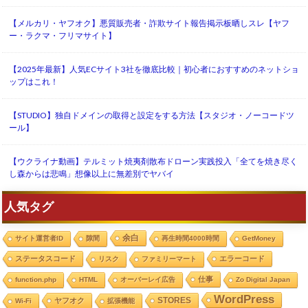
【メルカリ・ヤフオク】悪質販売者・詐欺サイト報告掲示板晒しスレ【ヤフ
ー・ラクマ・フリマサイト】
【2025年最新】人気ECサイト3社を徹底比較｜初心者におすすめのネットショ
ップはこれ！
【STUDIO】独自ドメインの取得と設定をする方法【スタジオ・ノーコードツ
ール】
【ウクライナ動画】テルミット焼夷剤散布ドローン実践投入「全てを焼き尽く
し森からは悲鳴」想像以上に無差別でヤバイ
人気タグ
余白
サイト運営者ID
隙間
再生時間4000時間
GetMoney
ステータスコード
エラーコード
リスク
ファミリーマート
仕事
function.php
HTML
オーバーレイ広告
Zo Digital Japan
WordPress
STORES
ヤフオク
Wi-Fi
拡張機能