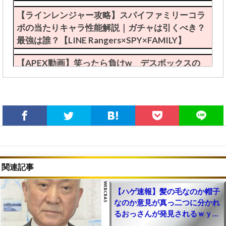
【ラインレンジャー攻略】スパイファミリーコラ
ボの当たりキャラ性能解説｜ガチャは引くべき？
最強は誰？【LINE Rangers×SPY×FAMILY】
【APEX動画】笑ったら負けw デスボックスの
珍事件が発生ｗｗｗｗｗ【エーペックスレジェン
ズ攻略】
保護中: 限定【ApexLegends】エイムアシスト自
動チートツールのやり方(裏技導入方法)｜PS4・
PS5・Steam(PC版)・Switch対応【エーペックス
レジェンズ攻略】
【APEX動画】最強チートを使わせるチートがヤ
関連記事
バいと話題にｗｗｗ【まとめ速報攻略】
【ハゲ速報】髪の毛なのか帽子
【ApexLegends】エイムアシスト自動チートツ
なのか意見が真っ二つに分かれ
ールのやり方(裏技導入方法)｜PS4・PS5・
るおっさんが発見されるｗｙｗ
Steam(PC版)・Switch対応【エーペックスレジェ
ｙｗｙ