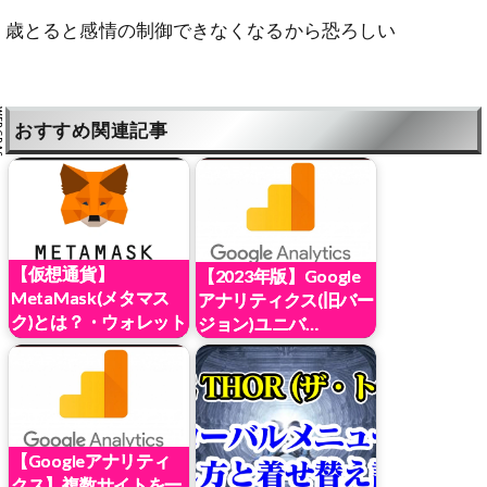
歳とると感情の制御できなくなるから恐ろしい
おすすめ関連記事
【仮想通貨】
【2023年版】Google
MetaMask(メタマス
アナリティクス(旧バー
ク)とは？・ウォレット
ジョン)ユニバ…
のア…
【Googleアナリティ
クス】複数サイトを一