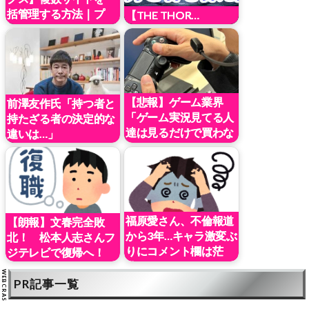
括管理する方法｜プ
【THE THOR…
ロ…
【悲報】ゲーム業界
前澤友作氏「持つ者と
「ゲーム実況見てる人
持たざる者の決定的な
達は見るだけで買わな
違いは…」
い」←…
福原愛さん、不倫報道
【朗報】文春完全敗
から3年…キャラ激変ぶ
北！ 松本人志さんフ
りにコメント欄は茫
ジテレビで復帰へ！
然・・・
PR記事一覧