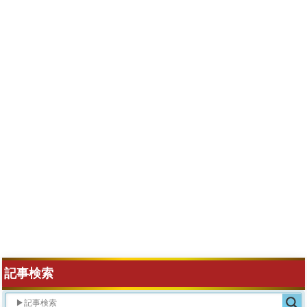
【バイオレクイエム】MOD管理ツール「Fluffy
Manager」の導入方法と使い方｜アプデ後に落ち
るエラー時・稼働しない時の対策対処【バイオハ
ザード9チート改造】
記事検索