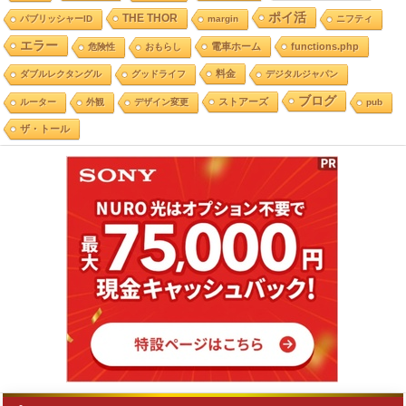
ポイ活
THE THOR
パブリッシャーID
margin
ニフティ
エラー
電車ホーム
functions.php
危険性
おもらし
料金
ダブルレクタングル
グッドライフ
デジタルジャパン
ブログ
ストアーズ
ルーター
外観
デザイン変更
pub
ザ・トール