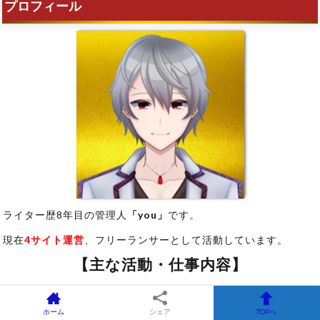
プロフィール
ライター歴8年目の管理人
「you」
です。
現在
4サイト運営
、フリーランサーとして活動しています。
【主な活動・仕事内容】
・複数サイト運営
・Webデザイナー
ホーム
シェア
TOPへ