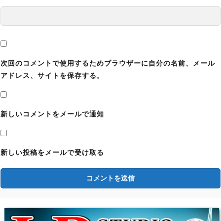
の導入方法と使い方【バイオハザード9チート改
造】
【バイオレクイエム】移動速度変更MODの導入
方法と使い方｜ゾンビの走る・歩くスピードを遅
次回のコメントで使用するためブラウザーに自分の名前、メール
くする【バイオハザード9チート改造】
アドレス、サイトを保存する。
【バイオレクイエム】CPポイント無限化MODの
導入方法と使い方【バイオハザード9チート改
造】
新しいコメントをメールで通知
【バイオレクイエム】アイテム無限化MODの導
入方法と使い方【バイオハザード9チート改造】
新しい投稿をメールで受け取る
【バイオレクイエム】おすすめの見た目変更エロ
MOD｜衣装を変えるツール導入方法と使い方
【バイオハザード9チート改造】
【バイオレクイエム】おすすめの見た目服装変更