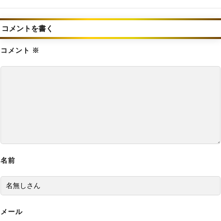
【モンハン最新情報】2025年に新作「モンハン
ワイルズ」が発売！2024年夏に続報
コメントを書く
【バイオレクイエム】グレース女子高生の見た目
コメント
MODの導入方法と使い方【バイオハザード9チー
※
ト改造】
【バイオレクイエム】グレース全裸化エロMOD
の導入方法と使い方【バイオハザード9チート改
造】
【バイオレクイエム】最強の無敵化MODの導入
方法と使い方【バイオハザード9チート改造】
名前
【バイオレクイエム】ボーナスコンテンツロック
解除MODの導入方法と使い方【バイオハザード9
チート改造】
メール
【バイオレクイエム】グレース巨乳化エロMOD