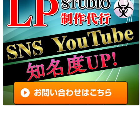
MOD｜衣装を変えるツール導入方法と使い方
【バイオハザード9チート改造】
【バイオレクイエム】弾丸(弾薬)無限化・リロー
ド不要MODの導入方法と使い方【バイオハザー
ド9チート改造】
【バイオレクイエムMOD】おすすめの最強武
器・便利アイテム一覧｜改造ツール導入方法と使
い方【バイオRE4チート】
【バイオレクイエムMOD】REFramework(リフ
レームワーク)の使い方とダウンロード｜アプデ
後の起動とツール導入方法・入れ方【バイオハザ
ード9チート改造】
【バイオレクイエムMOD】REFramework(リフ
レームワーク)の使い方とダウンロード｜アプデ
後の起動とツール導入方法・入れ方【バイオハザ
ード9チート改造】