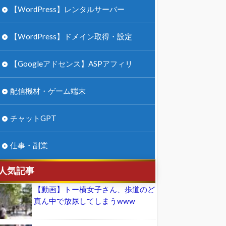
【WordPress】レンタルサーバー
【WordPress】ドメイン取得・設定
【Googleアドセンス】ASPアフィリ
配信機材・ゲーム端末
チャットGPT
仕事・副業
人気記事
【動画】トー横女子さん、歩道のど
真ん中で放尿してしまうwww