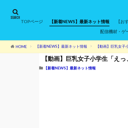
TOPページ
【新着NEWS】最新ネット情報
【おす
配信機材・ゲ
おす
ゲー
ポイ
モッ
ちょ
EC
オピ
マク
ゲッ
ニフ
げん
ハピ
ゲーム機本
ヘッドセッ
キーボード
マウス
モニター
ウェブカメ
マイク
オーディオ
ゲーミング
ゲーミング
人気ゲーミン
30万円以上P
20万円以下P
10万円以下P
5万円以下P
ゲーミング
ゲーミングP
動画編集ソ
キャプチャ
SSD・HDD
コントロー
マイクアー
Wi-Fiルータ
光回線
【新着NEWS】最新ネット情報
【動画】巨乳女子
HOME
【動画】巨乳女子小学生「えっ
【新着NEWS】最新ネット情報