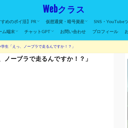
Webクラス
すめのポイ活】PR
仮想通貨・暗号資産
SNS・YouTube
ーム端末
チャットGPT
お問い合わせ
プロフィール
すめポイ活一覧
ムポイ活
ントタウン
ピー
びリッチ
ナビ
ニオンワールド
ロミル
トマネー
ティ
玉
タス
おすすめ口座開設取引所
BINANCE入出金・送金方法
BINANCEコンバート方法
コインチェック入出金・送金方法
コインチェックコンバート方法
MetaMaskの使い方
二段階認証(Google)
二段階認証(Microsoft)
仮想通貨の歴史
仮想通貨のリスク管理
自動化ツール導
Twitterツール
自動ツイートツ
自動フォローツ
自動フォロワー
YouTube自動
体
ト
ラ
インターフェース
デスク
チェア
グPC一覧
C
C
C
C
ノートパソコン
Cショップ
フト
ーボード
ラー
ム
ー
初め方・使い方
スマホアプリの使い方・翻訳方法
小学生「えっ、ノーブラで走るんですか！？」
、ノーブラで走るんですか！？」