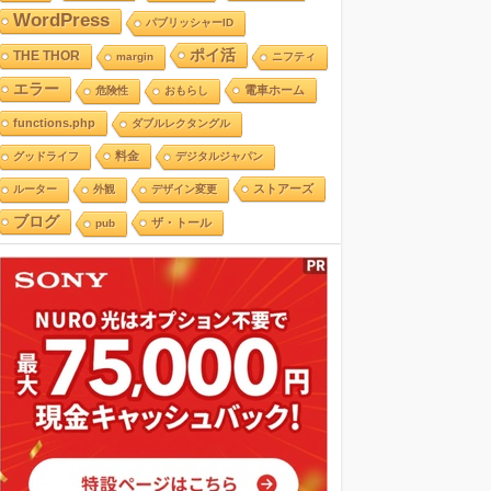
WordPress
パブリッシャーID
ポイ活
THE THOR
margin
ニフティ
エラー
電車ホーム
危険性
おもらし
functions.php
ダブルレクタングル
料金
グッドライフ
デジタルジャパン
ストアーズ
ルーター
外観
デザイン変更
ブログ
ザ・トール
pub