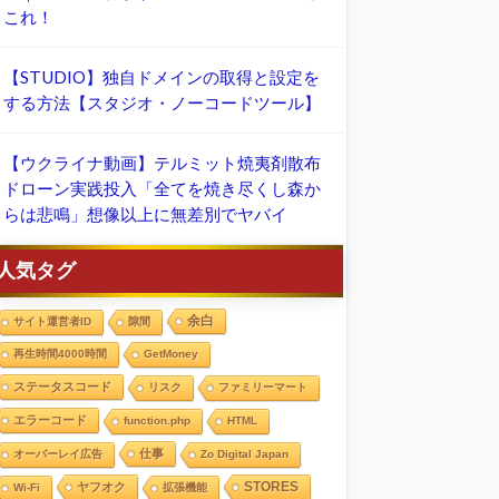
これ！
【STUDIO】独自ドメインの取得と設定を
する方法【スタジオ・ノーコードツール】
【ウクライナ動画】テルミット焼夷剤散布
ドローン実践投入「全てを焼き尽くし森か
らは悲鳴」想像以上に無差別でヤバイ
人気タグ
余白
サイト運営者ID
隙間
再生時間4000時間
GetMoney
ステータスコード
リスク
ファミリーマート
エラーコード
function.php
HTML
仕事
オーバーレイ広告
Zo Digital Japan
STORES
ヤフオク
Wi-Fi
拡張機能