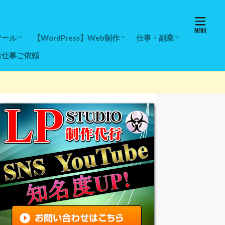
ツール
【WordPress】Web制作
仕事・副業
お仕事ご依頼
入レビュー
一覧
ール
ール
増加ツール
ツール
ブログの始め方
【WordPress】テーマ
【WordPress】エラー対策
【WordPress】デザイン設定
【WordPress】レンタルサーバー
【WordPress】ドメイン取得・設定
【Googleアドセンス】ASPアフィリ
スパムコメント対策
ストアーズの始め方と使
ストアーズの現金化方法