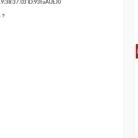
8:37.03 ID:93tuAUEJ0
い？