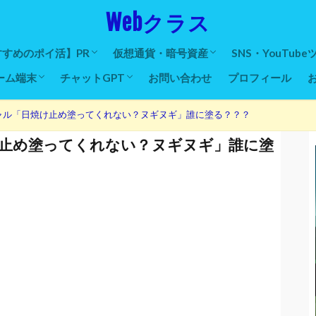
Webクラス
すめのポイ活】PR
仮想通貨・暗号資産
SNS・YouTube
ーム端末
チャットGPT
お問い合わせ
プロフィール
すめポイ活一覧
ムポイ活
ントタウン
ピー
びリッチ
ナビ
ニオンワールド
ロミル
トマネー
ティ
玉
タス
おすすめ口座開設取引所
BINANCE入出金・送金方法
BINANCEコンバート方法
コインチェック入出金・送金方法
コインチェックコンバート方法
MetaMaskの使い方
二段階認証(Google)
二段階認証(Microsoft)
仮想通貨の歴史
仮想通貨のリスク管理
自動化ツール導
Twitterツール
自動ツイートツ
自動フォローツ
自動フォロワー
YouTube自動
体
ト
ラ
インターフェース
デスク
チェア
グPC一覧
C
C
C
C
ノートパソコン
Cショップ
フト
ーボード
ラー
ム
ー
初め方・使い方
スマホアプリの使い方・翻訳方法
ャル「日焼け止め塗ってくれない？ヌギヌギ」誰に塗る？？？
止め塗ってくれない？ヌギヌギ」誰に塗