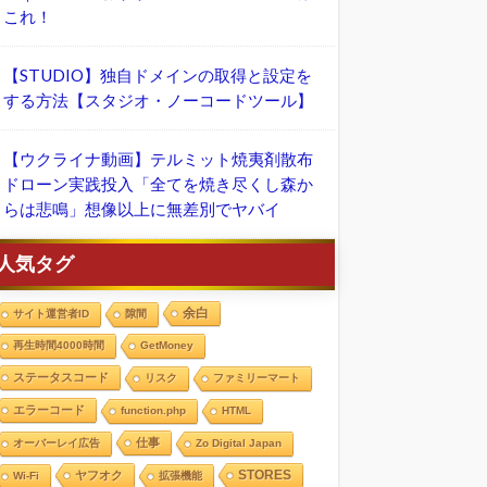
これ！
【STUDIO】独自ドメインの取得と設定を
する方法【スタジオ・ノーコードツール】
【ウクライナ動画】テルミット焼夷剤散布
ドローン実践投入「全てを焼き尽くし森か
らは悲鳴」想像以上に無差別でヤバイ
人気タグ
余白
サイト運営者ID
隙間
再生時間4000時間
GetMoney
ステータスコード
リスク
ファミリーマート
エラーコード
function.php
HTML
仕事
オーバーレイ広告
Zo Digital Japan
STORES
ヤフオク
Wi-Fi
拡張機能