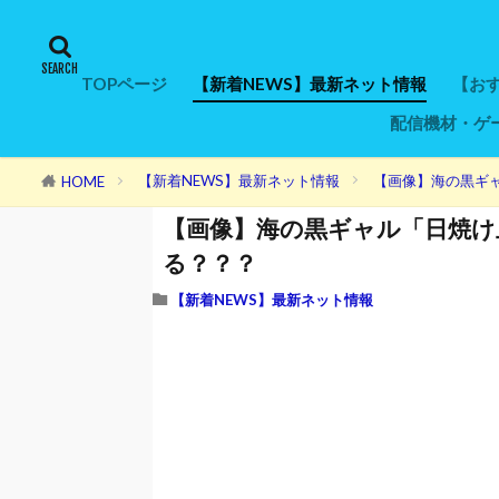
TOPページ
【新着NEWS】最新ネット情報
【おす
配信機材・ゲ
おす
ゲー
ポイ
モッ
ちょ
EC
オピ
マク
ゲッ
ニフ
げん
ハピ
ゲーム機本
ヘッドセッ
キーボード
マウス
モニター
ウェブカメ
マイク
オーディオ
ゲーミング
ゲーミング
人気ゲーミン
30万円以上P
20万円以下P
10万円以下P
5万円以下P
ゲーミング
ゲーミングP
動画編集ソ
キャプチャ
SSD・HDD
コントロー
マイクアー
Wi-Fiルータ
光回線
【新着NEWS】最新ネット情報
【画像】海の黒ギ
HOME
【画像】海の黒ギャル「日焼け
る？？？
【新着NEWS】最新ネット情報