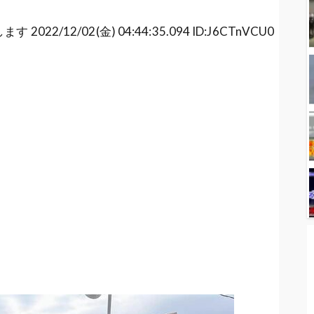
した美人プロゲーマーさん、嫉妬で女共に叩かれま
2/12/02(金) 04:44:35.094 ID:J6CTnVCU0
たのにしつこくメールを送ってクリスマス逮捕ｗｗｗ
ていたビットコインはどうなる？
者かから「犯行予告」を受けてしまう！！！
フォルト値が優秀と判明、しかしZ世代に近付くほ
）のとんでもない新情報が開示され大炎上！！！
したワイの末路ｗｗｗｗｗ
ンタルすぎて仕事ができないｗｗｗ
こちらｗｗｗ