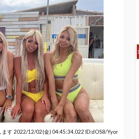
追いかけて轢き飛ばす。リアルGTAが勃発！！！
ままｗｗｗ
ちゃダメだった…専門家「拝み倒してください」
て届いたものがこちらｗｙｗｙｗｙｗｙｗｗｗ
で遊びまくるｗｗｗ
ツからほとんどはみ出てる女の子ｗｗｗｗｗｗ
・・
2/12/02(金) 04:45:34.022 ID:dOS8/Yyor