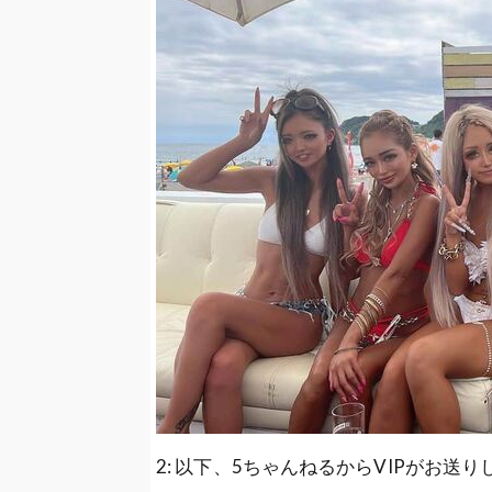
【悲報】大阪のおっさんが高校生を車で
【悲報】陰キャチー牛、鍛えても陰の
【悲報】闇バイト強盗、絶対に抵抗し
【画像】Temu(テム)でPS5を買っ
【悲報】フジテレビさん、容疑者の顔
【画像】ケツがデカすぎてホットパン
【悲報】食用コオロギの会社が倒産・
2: 以下、5ちゃんねるからVIPがお送りします 202