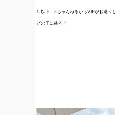
【悲報】産婦人科での体験談をアップ
くるｗｗｗ
1: 以下、5ちゃんねるからVIPがお送りします 202
【悲報】弱者男性(45)さん、フラれ
どの子に塗る？
ｗ
【DMMビットコイン】廃業後の預け
【画像】初音ミクと結婚した男性が何
【速報】日本人の人種脳ステータスデ
ど知能低下中・・・
【訃報】世田谷一家殺害事件（24年前
【悲報？朗報？】ソシャゲを全て引退
【悲報】Z世代キッズ鬱発症！豆腐メ
【画像】令和の暴走族の「解散届」が