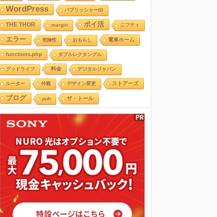
WordPress
パブリッシャーID
ポイ活
THE THOR
margin
ニフティ
エラー
電車ホーム
危険性
おもらし
functions.php
ダブルレクタングル
料金
グッドライフ
デジタルジャパン
ストアーズ
ルーター
外観
デザイン変更
ブログ
ザ・トール
pub