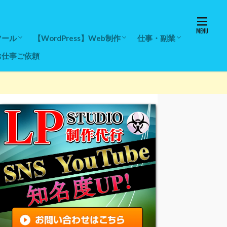
ツール
【WordPress】Web制作
仕事・副業
お仕事ご依頼
入レビュー
一覧
ール
ール
増加ツール
ツール
ブログの始め方
【WordPress】テーマ
【WordPress】エラー対策
【WordPress】デザイン設定
【WordPress】レンタルサーバー
【WordPress】ドメイン取得・設定
【Googleアドセンス】ASPアフィリ
スパムコメント対策
ストアーズの始め方と使
ストアーズの現金化方法