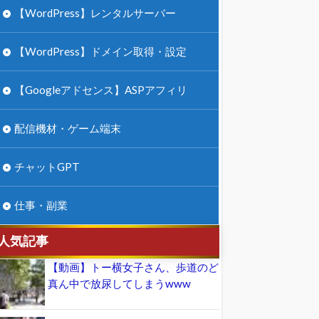
【WordPress】レンタルサーバー
【WordPress】ドメイン取得・設定
【Googleアドセンス】ASPアフィリ
配信機材・ゲーム端末
チャットGPT
仕事・副業
人気記事
【動画】トー横女子さん、歩道のど
真ん中で放尿してしまうwww