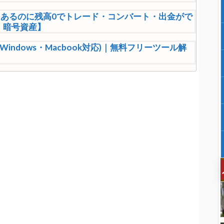
】資産はあるのに残高0でトレード・コンバート・出金がで
・暗号資産】
Windows・Macbook対応)｜無料フリーツール解
におすすめのレンタルサーバー7選｜無料と有料サイト
ン2選【グーグルアドセンス収益化】
散布ドローン実践投入「全てを焼き尽くし森からは
円www
るために鍛えた女子が凄すぎるｗｗｗｗｗｗ
大暴落ｗｗｗｗ
意見が真っ二つに分かれるおっさんが発見されるｗ