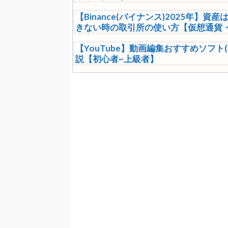
【Binance(バイナンス)2025年
きない時の取引所の使い方【仮想通貨
【YouTube】動画編集おすすめソフト(
説【初心者~上級者】
【WordPress】ブログを始める時
料金費用比較｜アダルト可能なドメイ
【ウクライナ動画】テルミット焼夷剤
悲鳴」想像以上に無差別でヤバイ
【投資】ワイ昨日NISA始めた民、+233
【ONEPIECE】ルフィのコスプレす
【転売厨阿鼻叫喚】30万円したポケカ
【ハゲ速報】髪の毛なのか帽子なのか
ｙｗｙｗｙ