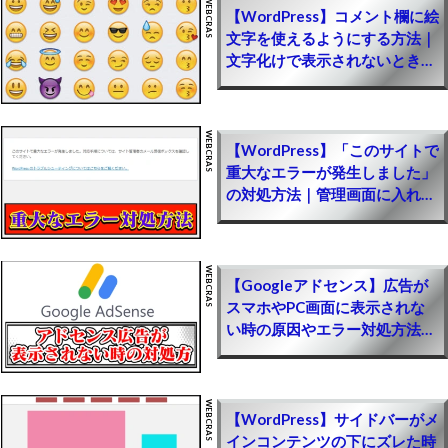
【ApexLegends】エイムアシスト自動チートツ
【WordPress】コメント欄に絵
ールのやり方(裏技導入方法)｜PS4・PS5・
文字を使えるようにする方法｜
文字化けで表示されないときの
Steam(PC版)・Switch対応【エーペックスレジェ
対策
ンズ攻略】
【APEX】日本人がやめた理由ｗｗ【まとめ速報
攻略】
【WordPress】「このサイトで
重大なエラーが発生しました」
【NIKKE(メガニケ)】ジュエルを無料でチート級
の対処方法｜管理画面に入れな
に集める最強裏技方法｜簡単に無課金で廃課金レ
い時の直し方・プラグイン削除
ベル！お得にお金を入手するやり方【勝利の女神
対応
NIKKE攻略】
【ポイ活】無料ゲームで稼げるポイントアプリ一
【Googleアドセンス】広告が
覧(副業収益公開)｜ソシャゲで効率的に稼ぐ簡単
スマホやPC画面に表示されな
なやり方【初心者でも簡単に儲けるPRサイト】
い時の原因やエラー対処方法
【WordPress収益化】
【新規ゲーム】人気のおすすめソシャゲ一覧｜リ
リースしたての面白いゲームまとめ【PR】
【WordPress】サイドバーがメ
【モンハンNow】ジェムを無料でチート級に集め
インコンテンツの下にズレた時