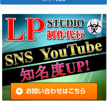
【バイオハザード9チート改造】
【バイオレクイエム】おすすめの見た目服装変更
MOD｜衣装を変えるツール導入方法と使い方
【バイオハザード9チート改造】
【バイオレクイエム】弾丸(弾薬)無限化・リロー
ド不要MODの導入方法と使い方【バイオハザー
ド9チート改造】
【バイオレクイエムMOD】おすすめの最強武
器・便利アイテム一覧｜改造ツール導入方法と使
い方【バイオRE4チート】
【バイオレクイエムMOD】REFramework(リフ
レームワーク)の使い方とダウンロード｜アプデ
後の起動とツール導入方法・入れ方【バイオハザ
ード9チート改造】
【バイオレクイエムMOD】REFramework(リフ