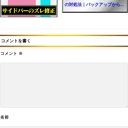
る最強裏技方法｜簡単に無課金で廃課金レベル！
の対処法｜バックアップから復
元する方法解説【ブログサイト
お得にお金を入手するやり方【モンスターハンタ
エラー】
ーナウ攻略】
【モンハン最新情報】2025年に新作「モンハン
ワイルズ」が発売！2024年夏に続報
コメントを書く
【バイオレクイエム】グレース女子高生の見た目
MODの導入方法と使い方【バイオハザード9チー
コメント
※
ト改造】
【バイオレクイエム】グレース全裸化エロMOD
の導入方法と使い方【バイオハザード9チート改
造】
【バイオレクイエム】最強の無敵化MODの導入
方法と使い方【バイオハザード9チート改造】
名前
【バイオレクイエム】ボーナスコンテンツロック
解除MODの導入方法と使い方【バイオハザード9