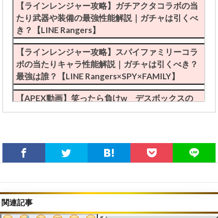
【ラインレンジャー攻略】ガチアクタコラボの当
たり武器や装備の最強性能解説｜ガチャは引くべ
き？【LINE Rangers】
【ラインレンジャー攻略】スパイファミリーコラ
ボの当たりキャラ性能解説｜ガチャは引くべき？
最強は誰？【LINE Rangers×SPY×FAMILY】
【APEX動画】笑ったら負けw デスボックスの
珍事件が発生ｗｗｗｗｗ【エーペックスレジェン
ズ攻略】
保護中: 限定【ApexLegends】エイムアシスト自
動チートツールのやり方(裏技導入方法)｜PS4・
PS5・Steam(PC版)・Switch対応【エーペックス
レジェンズ攻略】
【APEX動画】最強チートを使わせるチートがヤ
バいと話題にｗｗｗ【まとめ速報攻略】
関連記事