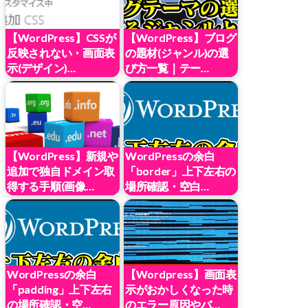
【WordPress】CSSが
【WordPress】ブログ
反映されない・画面表
の題材(ジャンル)の選
示(デザイン)…
び方一覧｜テー…
【WordPress】新規や
WordPressの余白
追加で独自ドメイン取
「border」上下左右の
得する手順(画像…
場所確認・空白…
WordPressの余白
【Wordpress】画面表
「padding」上下左右
示がおかしくなった時
の場所確認・空…
のエラー原因やバ…