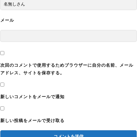
チート改造】
【バイオレクイエム】グレース巨乳化エロMOD
メール
の導入方法と使い方【バイオハザード9チート改
造】
【バイオレクイエム】移動速度変更MODの導入
方法と使い方｜ゾンビの走る・歩くスピードを遅
くする【バイオハザード9チート改造】
次回のコメントで使用するためブラウザーに自分の名前、メール
アドレス、サイトを保存する。
【バイオレクイエム】CPポイント無限化MODの
導入方法と使い方【バイオハザード9チート改
造】
新しいコメントをメールで通知
【バイオレクイエム】アイテム無限化MODの導
入方法と使い方【バイオハザード9チート改造】
新しい投稿をメールで受け取る
【バイオレクイエム】おすすめの見た目変更エロ
MOD｜衣装を変えるツール導入方法と使い方