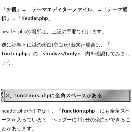
「
外観
」→「
テーマエディターファイル
」→「
テーマ選
択
」→「
header.php
」
header.phpの場所は、上記の手順で行けます。
逆に記事下に謎の余白(空白)が出来た場合は、「
footer.php
」の「
<body></body>
」内を確認してみまし
ょう。
3、functions.phpに全角スペースがある
header.phpだけでなく、「
functions.php
」にも全角スペ
ースが入っていると、ヘッダーに1行分の余白ができるこ
とがあります。