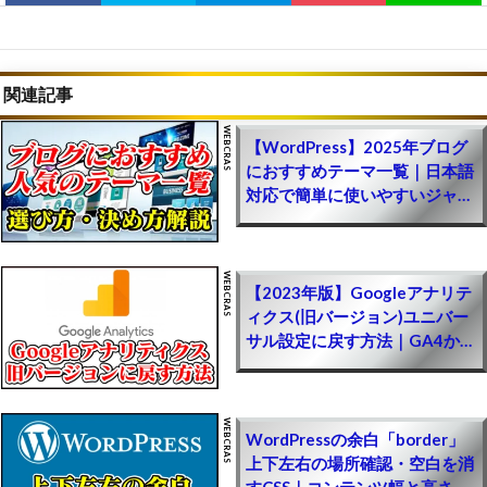
PS5・Steam(PC版)・Switch対応【エーペックス
レジェンズ攻略】
【APEX動画】最強チートを使わせるチートがヤ
バいと話題にｗｗｗ【まとめ速報攻略】
関連記事
【ApexLegends】エイムアシスト自動チートツ
【WordPress】2025年ブログ
ールのやり方(裏技導入方法)｜PS4・PS5・
におすすめテーマ一覧｜日本語
対応で簡単に使いやすいジャン
Steam(PC版)・Switch対応【エーペックスレジェ
ル別の選び方や決め方【初心者
ンズ攻略】
~上級者】
【APEX】日本人がやめた理由ｗｗ【まとめ速報
攻略】
【2023年版】Googleアナリテ
ィクス(旧バージョン)ユニバー
【NIKKE(メガニケ)】ジュエルを無料でチート級
サル設定に戻す方法｜GA4から
に集める最強裏技方法｜簡単に無課金で廃課金レ
UA仕様に変えるやり方
ベル！お得にお金を入手するやり方【勝利の女神
NIKKE攻略】
【ポイ活】無料ゲームで稼げるポイントアプリ一
WordPressの余白「border」
覧(副業収益公開)｜ソシャゲで効率的に稼ぐ簡単
上下左右の場所確認・空白を消
なやり方【初心者でも簡単に儲けるPRサイト】
すCSS｜コンテンツ幅と高さ調