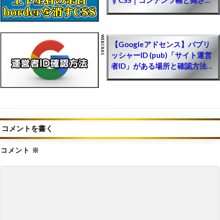
整方法【ワードプレス】
【新規ゲーム】人気のおすすめソシャゲ一覧｜リ
リースしたての面白いゲームまとめ【PR】
【Googleアドセンス】パブリ
【モンハンNow】ジェムを無料でチート級に集め
ッシャーID (pub)「サイト運営
る最強裏技方法｜簡単に無課金で廃課金レベル！
者ID」がある場所と確認方法
【WordPressブログ収益化】
お得にお金を入手するやり方【モンスターハンタ
ーナウ攻略】
【モンハン最新情報】2025年に新作「モンハン
ワイルズ」が発売！2024年夏に続報
コメントを書く
【バイオレクイエム】グレース女子高生の見た目
MODの導入方法と使い方【バイオハザード9チー
コメント
※
ト改造】
【バイオレクイエム】グレース全裸化エロMOD
の導入方法と使い方【バイオハザード9チート改
造】