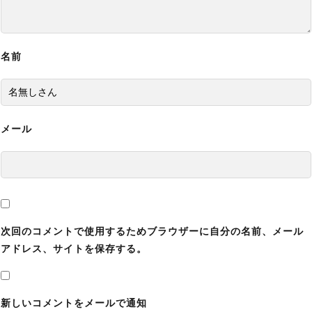
【バイオレクイエム】最強の無敵化MODの導入
方法と使い方【バイオハザード9チート改造】
名前
【バイオレクイエム】ボーナスコンテンツロック
解除MODの導入方法と使い方【バイオハザード9
チート改造】
【バイオレクイエム】グレース巨乳化エロMOD
メール
の導入方法と使い方【バイオハザード9チート改
造】
【バイオレクイエム】移動速度変更MODの導入
方法と使い方｜ゾンビの走る・歩くスピードを遅
くする【バイオハザード9チート改造】
次回のコメントで使用するためブラウザーに自分の名前、メール
アドレス、サイトを保存する。
【バイオレクイエム】CPポイント無限化MODの
導入方法と使い方【バイオハザード9チート改
造】
新しいコメントをメールで通知