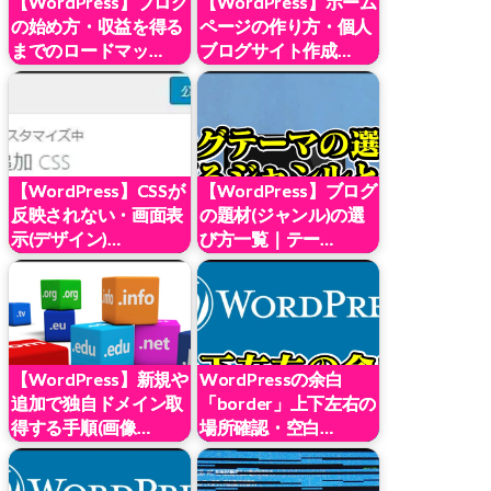
【WordPress】ブログ
【WordPress】ホーム
の始め方・収益を得る
ページの作り方・個人
までのロードマッ…
ブログサイト作成…
【WordPress】CSSが
【WordPress】ブログ
反映されない・画面表
の題材(ジャンル)の選
示(デザイン)…
び方一覧｜テー…
【WordPress】新規や
WordPressの余白
追加で独自ドメイン取
「border」上下左右の
得する手順(画像…
場所確認・空白…