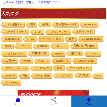
し森からは悲鳴」想像以上に無差別でヤバイ
人気タグ
余白
サイト運営者ID
隙間
再生時間4000時間
GetMoney
ステータスコード
エラーコード
リスク
ファミリーマート
仕事
function.php
HTML
オーバーレイ広告
Zo Digital Japan
WordPress
STORES
ヤフオク
Wi-Fi
拡張機能
ポイ活
THE THOR
パブリッシャーID
margin
ニフティ
エラー
電車ホーム
functions.php
危険性
おもらし
料金
ダブルレクタングル
グッドライフ
デジタルジャパン
ブログ
ストアーズ
ルーター
外観
デザイン変更
pub
ザ・トール
ホーム
シェア
TOPへ